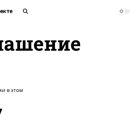
оекте
глашение
и в этом
у