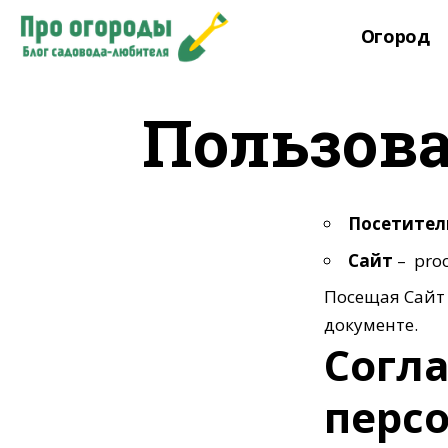
Огород
Пользова
Посетите
Сайт
– proo
Посещая Сайт 
документе.
Согл
перс