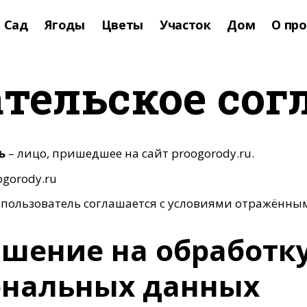
Сад
Ягоды
Цветы
Участок
Дом
О пр
тельское со
ль
– лицо, пришедшее на сайт proogorody.ru.
gorody.ru
пользователь соглашается с условиями отражённым
ашение на обработк
ональных данных