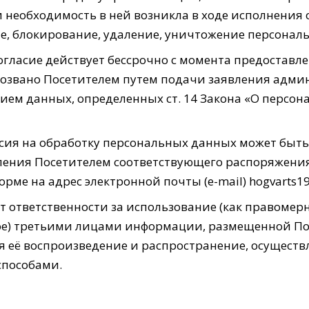
и необходимость в ней возникла в ходе исполнения о
е, блокирование, удаление, уничтожение персонал
огласие действует бессрочно с момента предоставл
тозвано Посетителем путем подачи заявления адм
нием данных, определенных ст. 14 Закона «О персо
сия на обработку персональных данных может быть
ления Посетителем соответствующего распоряжения
рме на адрес электронной почты (e-mail) hogvarts19
ет ответственности за использование (как правомерн
е) третьими лицами информации, размещенной По
я её воспроизведение и распространение, осущест
пособами.