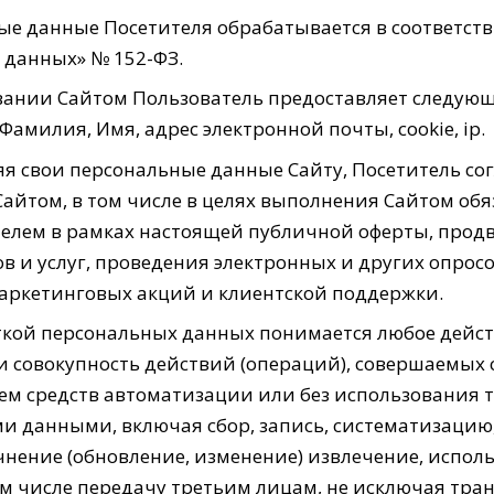
е данные Посетителя обрабатывается в соответств
 данных» № 152-ФЗ.
вании Сайтом Пользователь предоставляет следую
амилия, Имя, адрес электронной почты, cookie, ip.
я свои персональные данные Сайту, Посетитель со
Сайтом, в том числе в целях выполнения Сайтом обя
телем в рамках настоящей публичной оферты, про
в и услуг, проведения электронных и других опросо
аркетинговых акций и клиентской поддержки.
ткой персональных данных понимается любое дейс
и совокупность действий (операций), совершаемых 
м средств автоматизации или без использования та
 данными, включая сбор, запись, систематизацию,
чнение (обновление, изменение) извлечение, испол
ом числе передачу третьим лицам, не исключая тр