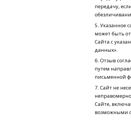
передачу, есл
обезличивани
Указанное с
может быть о
Сайта с указа
данных».
Отзыв согла
путем направ
письменной фо
Сайт не нес
неправомерно
Сайте, включа
возможными с