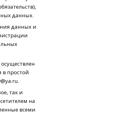
бязательств),
ьных данных.
ения данных и
инистрации
нальных
 осуществлен
 в простой
@ya.ru.
ое, так и
сетителем на
вленные всеми