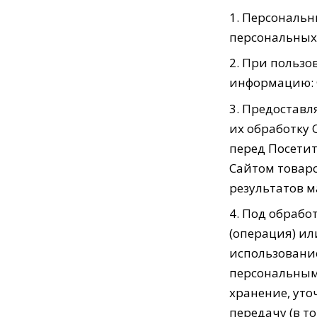
Персональны
персональных
При пользо
информацию: Ф
Предоставля
их обработку 
перед Посети
Сайтом товаро
результатов м
Под обрабо
(операция) ил
использование
персональными
хранение, уто
передачу (в т