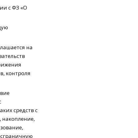
ии с ФЗ «О
щую
глашается на
зательств
движения
в, контроля
твие
с
ких средств с
 накопление,
ьзование,
ансграничную